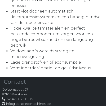
emissies
Start vlot door een automatisch
decompressiesysteem en een handig handvat
van de repeteerstarter
Hoge kwaliteitsmaterialen en perfect
passende componenten zorgen voor een
hoge betrouwbaarheid en een langdurig
gebruik
Voldoet aan 's werelds strengste
milieuwetgeving
Lage brandstof- en olieconsumptie
Verminderde vibratie –en geluidsniveaus
Contact
Ooigemstraat 27
8710 Wielsbeke
+32 472 02 50 03
info@concretemachines.be