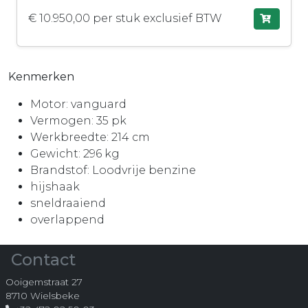
€ 10.950,00 per stuk exclusief BTW
Kenmerken
Motor: vanguard
Vermogen: 35 pk
Werkbreedte: 214 cm
Gewicht: 296 kg
Brandstof: Loodvrije benzine
hijshaak
sneldraaiend
overlappend
Contact
Ooigemstraat 27
8710 Wielsbeke