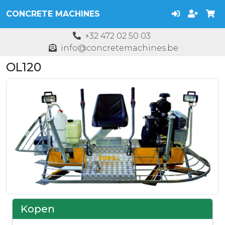
CONCRETE MACHINES
+32 472 02 50 03
info@concretemachines.be
OL120
Kopen