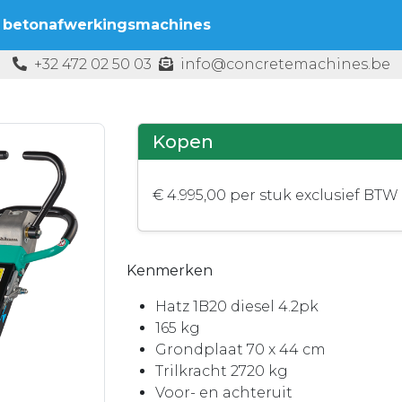
 betonafwerkingsmachines
+32 472 02 50 03
info@concretemachines.be
Kopen
€ 4.995,00 per stuk exclusief BTW
Kenmerken
Hatz 1B20 diesel 4.2pk
165 kg
Grondplaat 70 x 44 cm
Trilkracht 2720 kg
Voor- en achteruit