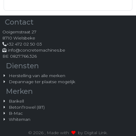
Contact
Ooigemstraat 27
8710 Wielsbeke
+32 472 02 50 03
info@concretemachines.be
BE 0827.766.326
Diensten
Herstelling van alle merken
Depannage ter plaatse mogelijk
Merken
Barikell
BetonTrowel (BT)
B-Mac
Whiteman
© 2026 , Made with
by
Digital Link
.