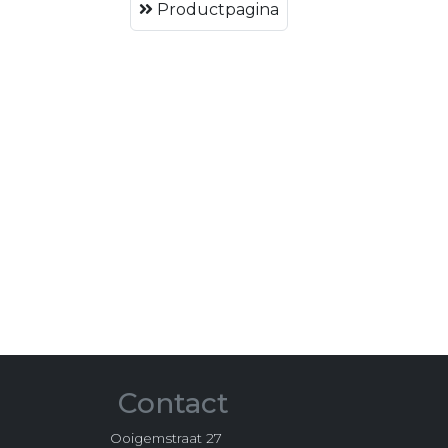
Productpagina
Contact
Ooigemstraat 27