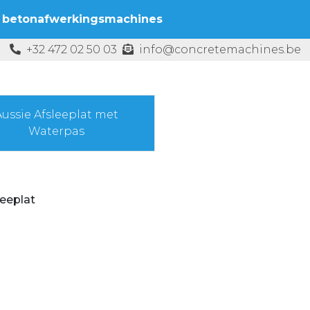
 betonafwerkingsmachines
+32 472 02 50 03
info@concretemachines.be
Aussie Afsleeplat met
Waterpas
eeplat